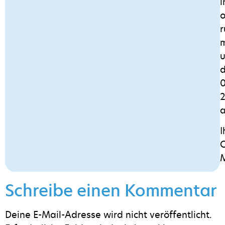
r
u
d
a
I
C
Schreibe einen Kommentar
Deine E-Mail-Adresse wird nicht veröffentlicht.