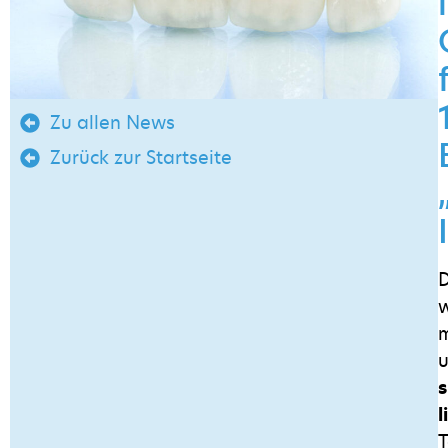
Zu allen News
Zurück zur Startseite
w
m
u
l
T